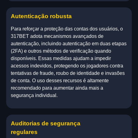
Autenticação robusta
Para reforçar a proteção das contas dos usuários, o
317BET adota mecanismos avançados de
autenticação, incluindo autenticação em duas etapas
(2FA) e outros métodos de verificação quando
disponíveis. Essas medidas ajudam a impedir
acessos indevidos, protegendo os jogadores contra
tentativas de fraude, roubo de identidade e invasões
de conta. O uso desses recursos é altamente
recomendado para aumentar ainda mais a
segurança individual.
Auditorias de segurança
regulares