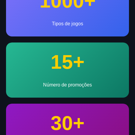
1000+
Tipos de jogos
15+
Número de promoções
30+