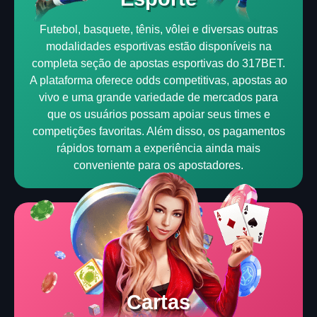
Futebol, basquete, tênis, vôlei e diversas outras
modalidades esportivas estão disponíveis na
completa seção de apostas esportivas do 317BET.
A plataforma oferece odds competitivas, apostas ao
vivo e uma grande variedade de mercados para
que os usuários possam apoiar seus times e
competições favoritas. Além disso, os pagamentos
rápidos tornam a experiência ainda mais
conveniente para os apostadores.
Cartas