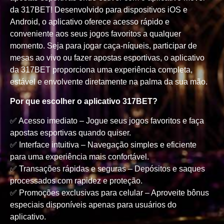
da 317BET! Desenvolvido para dispositivos iOS e
Android, o aplicativo oferece acesso rápido e
conveniente aos seus jogos favoritos a qualquer
momento. Seja para jogar caça-níqueis, participar de
mesas ao vivo ou fazer apostas esportivas, o aplicativo
da 317BET proporciona uma experiência completa,
estável e envolvente diretamente na palma da sua mão.
Por que escolher o aplicativo 317BET?
✅ Acesso imediato – Jogue seus jogos favoritos e faça
apostas esportivas quando quiser.
✅ Interface intuitiva – Navegação simples e eficiente
para uma experiência mais confortável.
✅ Transações rápidas e seguras – Depósitos e saques
processados com rapidez e proteção.
✅ Promoções exclusivas para celular – Aproveite bônus
especiais disponíveis apenas para usuários do
aplicativo.