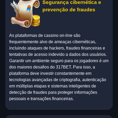
Segurança cibernética e
prevenção de fraudes
As plataformas de cassino on-line são
frequentemente alvo de ameaças cibernéticas,
incluindo ataques de hackers, fraudes financeiras e
tentativas de acesso indevido a dados dos usuários.
Garantir um ambiente seguro para os jogadores é um
dos maiores desafios do 317BET. Para isso, a
plataforma deve investir constantemente em
tecnologias avançadas de criptografia, autenticação
em múltiplas etapas e sistemas inteligentes de
detecção de fraudes para proteger informações
pessoais e transações financeiras.