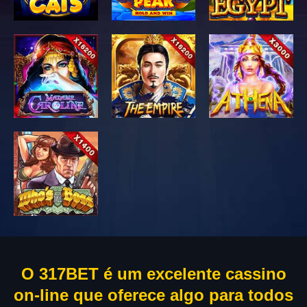
O 317BET é um excelente cassino
on-line que oferece algo para todos