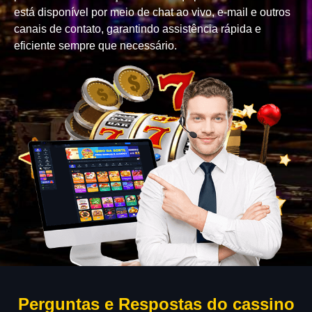
está disponível por meio de chat ao vivo, e-mail e outros
canais de contato, garantindo assistência rápida e
eficiente sempre que necessário.
Perguntas e Respostas do cassino