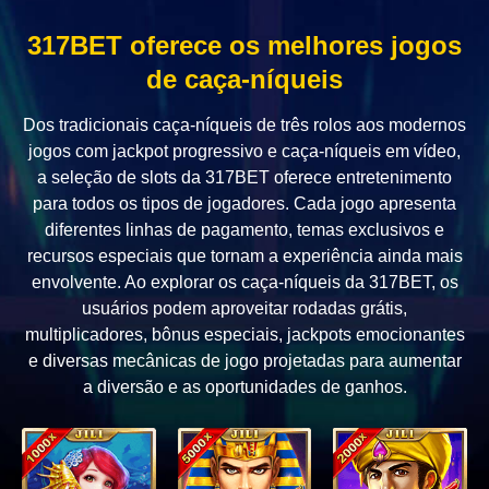
317BET oferece os melhores jogos
de caça-níqueis
Dos tradicionais caça-níqueis de três rolos aos modernos
jogos com jackpot progressivo e caça-níqueis em vídeo,
a seleção de slots da 317BET oferece entretenimento
para todos os tipos de jogadores. Cada jogo apresenta
diferentes linhas de pagamento, temas exclusivos e
recursos especiais que tornam a experiência ainda mais
envolvente. Ao explorar os caça-níqueis da 317BET, os
usuários podem aproveitar rodadas grátis,
multiplicadores, bônus especiais, jackpots emocionantes
e diversas mecânicas de jogo projetadas para aumentar
a diversão e as oportunidades de ganhos.