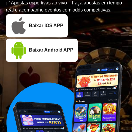
✅ Apostas esportivas ao vivo – Faça apostas em tempo
real e acompanhe eventos com odds competitivas.
Baixar iOS APP
Baixar Android APP