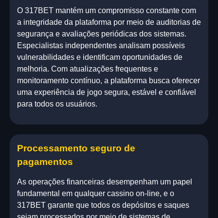
O 317BET mantém um compromisso constante com
a integridade da plataforma por meio de auditorias de
segurança e avaliações periódicas dos sistemas.
Especialistas independentes analisam possíveis
vulnerabilidades e identificam oportunidades de
melhoria. Com atualizações frequentes e
monitoramento contínuo, a plataforma busca oferecer
uma experiência de jogo segura, estável e confiável
para todos os usuários.
Processamento seguro de
pagamentos
As operações financeiras desempenham um papel
fundamental em qualquer cassino on-line, e o
317BET garante que todos os depósitos e saques
sejam processados por meio de sistemas de