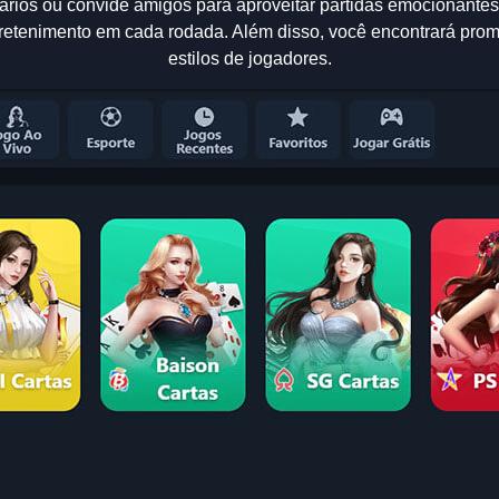
ários ou convide amigos para aproveitar partidas emocionante
entretenimento em cada rodada. Além disso, você encontrará pro
estilos de jogadores.