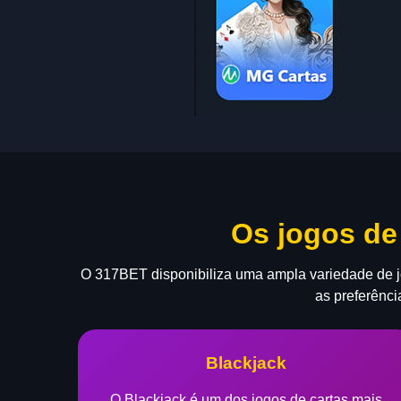
Os jogos de
O 317BET disponibiliza uma ampla variedade de j
as preferênci
Blackjack
O Blackjack é um dos jogos de cartas mais