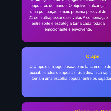
populares do mundo. O objetivo é alcançar
uma pontuação o mais próxima possível de
21 sem ultrapassar esse valor. A combinação
entre sorte e estratégia torna cada rodada
emocionante e envolvente.
Craps
O Craps é um jogo baseado no lançamento de 
possibilidades de apostas. Sua dinâmica rápid
tornam uma escolha popular entre os jogad