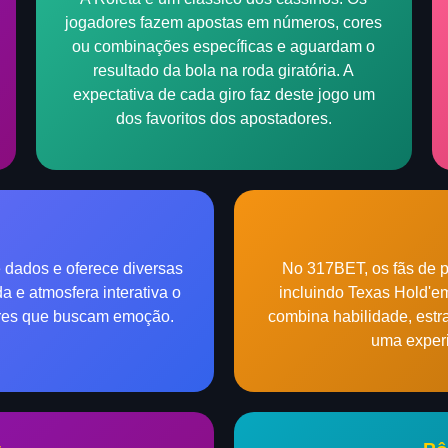
jogadores fazem apostas em números, cores
ou combinações específicas e aguardam o
resultado da bola na roda giratória. A
expectativa de cada giro faz deste jogo um
dos favoritos dos apostadores.
dados e oferece diversas
No 317BET, os fãs de p
a e atmosfera interativa o
incluindo Texas Hold'e
ores que buscam emoção.
combina habilidade, estr
uma experi