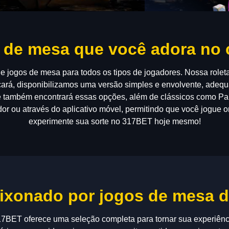
 de mesa que você adora no
 jogos de mesa para todos os tipos de jogadores. Nossa role
cará, disponibilizamos uma versão simples e envolvente, adequa
ê também encontrará essas opções, além de clássicos como Pa
 ou através do aplicativo móvel, permitindo que você jogue o
experimente sua sorte no 317BET hoje mesmo!
ixonado por jogos de mesa 
BET oferece uma seleção completa para tornar sua experiência