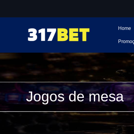
Home
Promo
Jogos de mesa