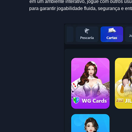
em um ambiente interativo, jogue com outros usu
para garantir jogabilidade fluida, segurança e 